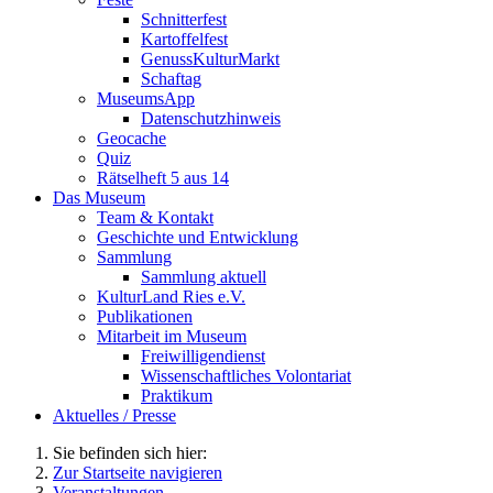
Schnitterfest
Kartoffelfest
GenussKulturMarkt
Schaftag
MuseumsApp
Datenschutzhinweis
Geocache
Quiz
Rätselheft 5 aus 14
Das Museum
Team & Kontakt
Geschichte und Entwicklung
Sammlung
Sammlung aktuell
KulturLand Ries e.V.
Publikationen
Mitarbeit im Museum
Freiwilligendienst
Wissenschaftliches Volontariat
Praktikum
Aktuelles / Presse
Sie befinden sich hier:
Zur Startseite navigieren
Veranstaltungen