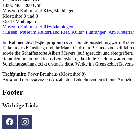
14:00 bis 15:00 Uhr
Museum KulturLand Ries, Maihingen
Klosterhof 3 und 8
86747
Maihingen
Museum KulturLand Ries Maihingen
Museen
,
Museum KulturLand Ries
,
Kultur
,
Führungen
,
Am Kraterra
Im Rahmen des Begleitprogramms zur Sonderausstellung „Am Kraterra
Enkelin des Künstlers, und ihr Mann Christian Besimo sind seit Jahr
sowie die Schaffensorte Albert Meyers (auf-)gesucht und fotografie
stammten ursprünglich aus Lentersheim, die dritte Ehefrau war gebürt
Sonderausstellung zeigt erstmals diese Werke im Grenzgebiet Bayeri
Treffpunkt:
Foyer Brauhaus (Klosterhof 8)
Aufgrund der begrenzten Anzahl der Teilnehmenden ist eine Anmeld
Footer
Wichtige Links