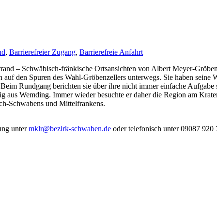
nd
,
Barrierefreier Zugang
,
Barrierefreie Anfahrt
nd – Schwäbisch-fränkische Ortsansichten von Albert Meyer-Gröbenze
en auf den Spuren des Wahl-Gröbenzellers unterwegs. Sie haben seine We
rt. Beim Rundgang berichten sie über ihre nicht immer einfache Aufga
ig aus Wemding. Immer wieder besuchte er daher die Region am Kraterra
sch-Schwabens und Mittelfrankens.
ung unter
mklr@bezirk-schwaben.de
oder telefonisch unter 09087 920 7