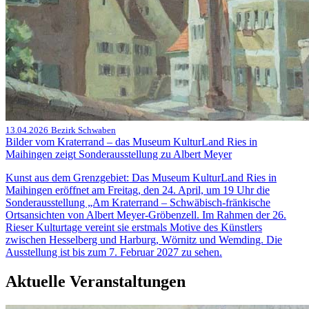
13.04.2026
Bezirk Schwaben
Bilder vom Kraterrand – das Museum KulturLand Ries in
Maihingen zeigt Sonderausstellung zu Albert Meyer
Kunst aus dem Grenzgebiet: Das Museum KulturLand Ries in
Maihingen eröffnet am Freitag, den 24. April, um 19 Uhr die
Sonderausstellung „Am Kraterrand – Schwäbisch-fränkische
Ortsansichten von Albert Meyer-Gröbenzell. Im Rahmen der 26.
Rieser Kulturtage vereint sie erstmals Motive des Künstlers
zwischen Hesselberg und Harburg, Wörnitz und Wemding. Die
Ausstellung ist bis zum 7. Februar 2027 zu sehen.
Aktuelle Veranstaltungen