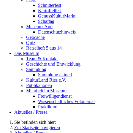
Schnitterfest
Kartoffelfest
GenussKulturMarkt
Schaftag
MuseumsApp
Datenschutzhinweis
Geocache
Quiz
Rätselheft 5 aus 14
Das Museum
Team & Kontakt
Geschichte und Entwicklung
Sammlung
Sammlung aktuell
KulturLand Ries e.V.
Publikationen
Mitarbeit im Museum
Freiwilligendienst
Wissenschaftliches Volontariat
Praktikum
Aktuelles / Presse
Sie befinden sich hier:
Zur Startseite navigieren
Aktuelles / Presse