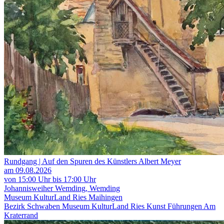
Rundgang | Auf den Spuren des Künstlers Albert Meyer
am 09.08.2026
von 15:00 Uhr bis 17:00 Uhr
Johannisweiher Wemding, Wemding
Museum KulturLand Ries Maihingen
Bezirk Schwaben
Museum KulturLand Ries
Kunst
Führungen
Am
Kraterrand