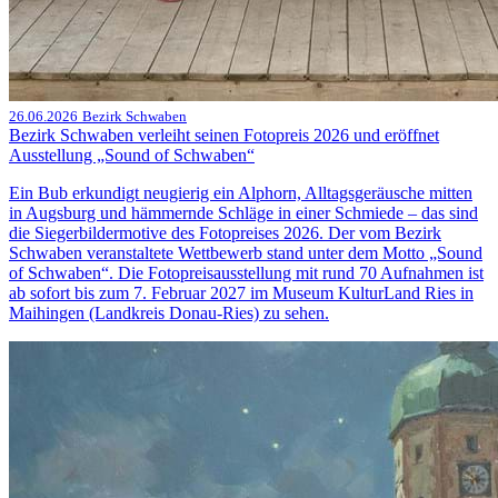
26.06.2026
Bezirk Schwaben
Bezirk Schwaben verleiht seinen Fotopreis 2026 und eröffnet
Ausstellung „Sound of Schwaben“
Ein Bub erkundigt neugierig ein Alphorn, Alltagsgeräusche mitten
in Augsburg und hämmernde Schläge in einer Schmiede – das sind
die Siegerbildermotive des Fotopreises 2026. Der vom Bezirk
Schwaben veranstaltete Wettbewerb stand unter dem Motto „Sound
of Schwaben“. Die Fotopreisausstellung mit rund 70 Aufnahmen ist
ab sofort bis zum 7. Februar 2027 im Museum KulturLand Ries in
Maihingen (Landkreis Donau-Ries) zu sehen.