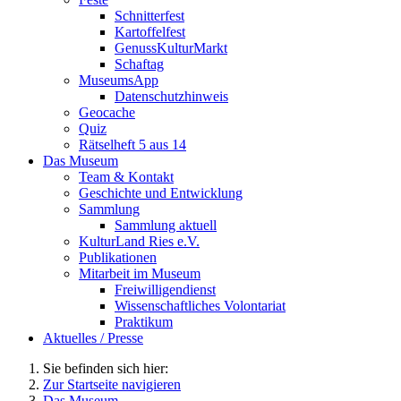
Schnitterfest
Kartoffelfest
GenussKulturMarkt
Schaftag
MuseumsApp
Datenschutzhinweis
Geocache
Quiz
Rätselheft 5 aus 14
Das Museum
Team & Kontakt
Geschichte und Entwicklung
Sammlung
Sammlung aktuell
KulturLand Ries e.V.
Publikationen
Mitarbeit im Museum
Freiwilligendienst
Wissenschaftliches Volontariat
Praktikum
Aktuelles / Presse
Sie befinden sich hier:
Zur Startseite navigieren
Das Museum