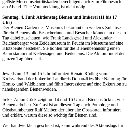
gelöste Museumseintrittskarten berechtigen auch zum Filmbesuch
am Abend. Eine Voranmeldung ist nicht nötig.
Sonntag, 4. Juni: Aktionstag Bienen und Imkerei (11 bis 17
Uhr)
Der Bienen-Garten des Museums bekommt ein weiteres Zuhause
für ein Bienenvolk. Besucherinnen und Besucher können an diesem
Tag dabei zuschauen, wie Frank Landsgesell und Alexander
Reichenberger vom Zeidelmuseum in Feucht im Museumshof eine
Klotzbeute herstellen. Sie höhlen für die Bienenbehausung einen
Baumstamm mit Kettensägen und Beilen aus. Die Aktion findet den
ganzen Tag über statt.
Jeweils um 13 und 15 Uhr informiert Renate Röding vom
Kreisverband der Imker im Landkreis Donau-Ries über Nahrung für
Honig- und Wildbienen und führt Interessierte auf eine Exkursion zu
naheliegenden Bienenweiden.
Imker Anton Göck zeigt um 14 und 16 Uhr an Bienenstöcken, wie
Bienen arbeiten. Zu Gast ist an diesem Tag auch Pomologe und
Obstbaumberater Ralf Melber, der über alte Obstsorten informiert
und erklärt, warum diese so wichtig für Bienen sind.
Wer handwerklich geschickt ist, kann während des Aktionstags für