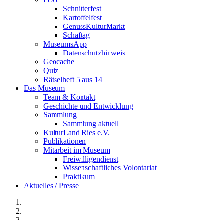
Schnitterfest
Kartoffelfest
GenussKulturMarkt
Schaftag
MuseumsApp
Datenschutzhinweis
Geocache
Quiz
Rätselheft 5 aus 14
Das Museum
Team & Kontakt
Geschichte und Entwicklung
Sammlung
Sammlung aktuell
KulturLand Ries e.V.
Publikationen
Mitarbeit im Museum
Freiwilligendienst
Wissenschaftliches Volontariat
Praktikum
Aktuelles / Presse