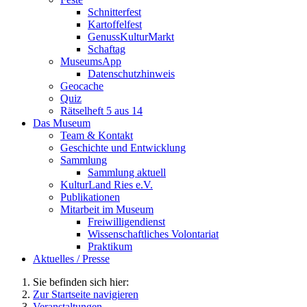
Schnitterfest
Kartoffelfest
GenussKulturMarkt
Schaftag
MuseumsApp
Datenschutzhinweis
Geocache
Quiz
Rätselheft 5 aus 14
Das Museum
Team & Kontakt
Geschichte und Entwicklung
Sammlung
Sammlung aktuell
KulturLand Ries e.V.
Publikationen
Mitarbeit im Museum
Freiwilligendienst
Wissenschaftliches Volontariat
Praktikum
Aktuelles / Presse
Sie befinden sich hier:
Zur Startseite navigieren
Veranstaltungen