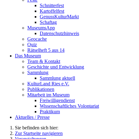
Schnitterfest
Kartoffelfest
GenussKulturMarkt
Schaftag
MuseumsApp
Datenschutzhinweis
Geocache
Quiz
Rätselheft 5 aus 14
Das Museum
Team & Kontakt
Geschichte und Entwicklung
Sammlung
Sammlung aktuell
KulturLand Ries e.V.
Publikationen
Mitarbeit im Museum
Freiwilligendienst
Wissenschaftliches Volontariat
Praktikum
Aktuelles / Presse
Sie befinden sich hier:
Zur Startseite navigieren
Veranstaltungen