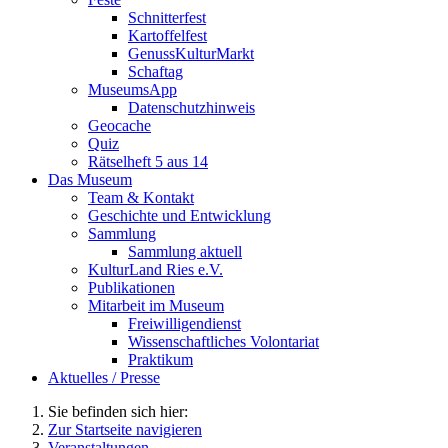
Schnitterfest
Kartoffelfest
GenussKulturMarkt
Schaftag
MuseumsApp
Datenschutzhinweis
Geocache
Quiz
Rätselheft 5 aus 14
Das Museum
Team & Kontakt
Geschichte und Entwicklung
Sammlung
Sammlung aktuell
KulturLand Ries e.V.
Publikationen
Mitarbeit im Museum
Freiwilligendienst
Wissenschaftliches Volontariat
Praktikum
Aktuelles / Presse
Sie befinden sich hier:
Zur Startseite navigieren
Veranstaltungen