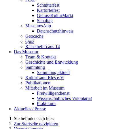
Schnitterfest
Kartoffelfest
GenussKulturMarkt
Schaftag
MuseumsApp
Datenschutzhinweis
Geocache
Quiz
Rätselheft 5 aus 14
Das Museum
Team & Kontakt
Geschichte und Entwicklung
Sammlung
Sammlung aktuell
KulturLand Ries e.V.
Publikationen
Mitarbeit im Museum
Freiwilligendienst
Wissenschaftliches Volontariat
Praktikum
Aktuelles / Presse
Sie befinden sich hier:
Zur Startseite navigieren
Veranstaltungen