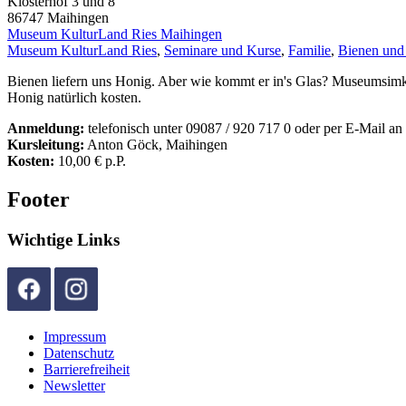
Klosterhof 3 und 8
86747
Maihingen
Museum KulturLand Ries Maihingen
Museum KulturLand Ries
,
Seminare und Kurse
,
Familie
,
Bienen und
Bienen liefern uns Honig. Aber wie kommt er in's Glas? Museumsimk
Honig natürlich kosten.
Anmeldung:
telefonisch unter 09087 / 920 717 0 oder per E-Mail 
Kursleitung:
Anton Göck, Maihingen
Kosten:
10,00 € p.P.
Footer
Wichtige Links
Impressum
Datenschutz
Barrierefreiheit
Newsletter